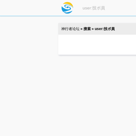
神行者论坛
» 搜索 » user:技ポ員