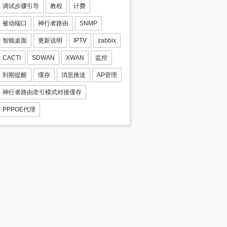
调试步骤引导
教程
计费
被动端口
神行者路由
SNMP
智能桌面
更新说明
IPTV
zabbix
CACTI
SDWAN
XWAN
监控
到期提醒
缓存
消息推送
AP管理
神行者路由牵引模式对接缓存
PPPOE代理