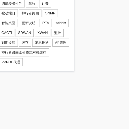
调试步骤引导
教程
计费
被动端口
神行者路由
SNMP
智能桌面
更新说明
IPTV
zabbix
CACTI
SDWAN
XWAN
监控
到期提醒
缓存
消息推送
AP管理
神行者路由牵引模式对接缓存
PPPOE代理