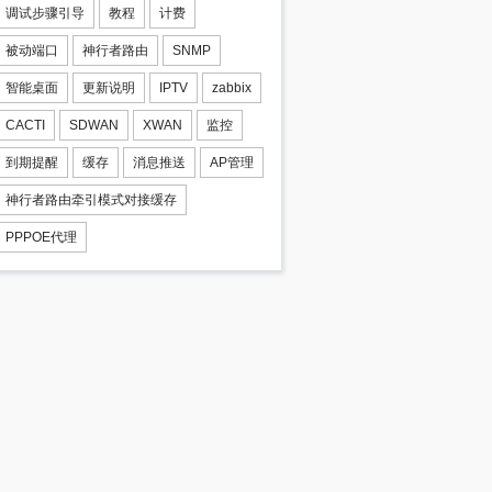
调试步骤引导
教程
计费
被动端口
神行者路由
SNMP
智能桌面
更新说明
IPTV
zabbix
CACTI
SDWAN
XWAN
监控
到期提醒
缓存
消息推送
AP管理
神行者路由牵引模式对接缓存
PPPOE代理