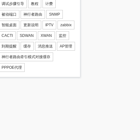
调试步骤引导
教程
计费
被动端口
神行者路由
SNMP
智能桌面
更新说明
IPTV
zabbix
CACTI
SDWAN
XWAN
监控
到期提醒
缓存
消息推送
AP管理
神行者路由牵引模式对接缓存
PPPOE代理