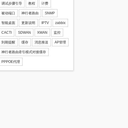
调试步骤引导
教程
计费
被动端口
神行者路由
SNMP
智能桌面
更新说明
IPTV
zabbix
CACTI
SDWAN
XWAN
监控
到期提醒
缓存
消息推送
AP管理
神行者路由牵引模式对接缓存
PPPOE代理