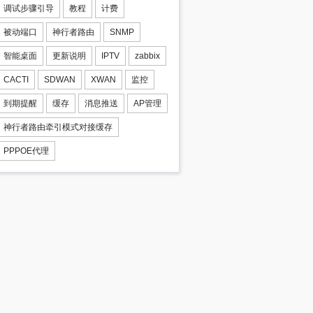
调试步骤引导
教程
计费
被动端口
神行者路由
SNMP
智能桌面
更新说明
IPTV
zabbix
CACTI
SDWAN
XWAN
监控
到期提醒
缓存
消息推送
AP管理
神行者路由牵引模式对接缓存
PPPOE代理