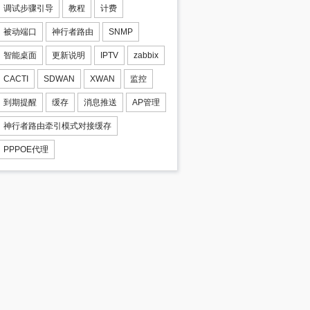
调试步骤引导
教程
计费
被动端口
神行者路由
SNMP
智能桌面
更新说明
IPTV
zabbix
CACTI
SDWAN
XWAN
监控
到期提醒
缓存
消息推送
AP管理
神行者路由牵引模式对接缓存
PPPOE代理