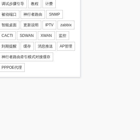
调试步骤引导
教程
计费
被动端口
神行者路由
SNMP
智能桌面
更新说明
IPTV
zabbix
CACTI
SDWAN
XWAN
监控
到期提醒
缓存
消息推送
AP管理
神行者路由牵引模式对接缓存
PPPOE代理