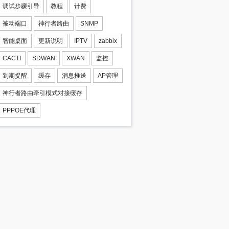
调试步骤引导
教程
计费
被动端口
神行者路由
SNMP
智能桌面
更新说明
IPTV
zabbix
CACTI
SDWAN
XWAN
监控
到期提醒
缓存
消息推送
AP管理
神行者路由牵引模式对接缓存
PPPOE代理