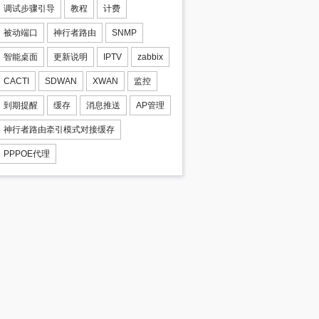
调试步骤引导
教程
计费
被动端口
神行者路由
SNMP
智能桌面
更新说明
IPTV
zabbix
CACTI
SDWAN
XWAN
监控
到期提醒
缓存
消息推送
AP管理
神行者路由牵引模式对接缓存
PPPOE代理