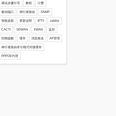
调试步骤引导
教程
计费
被动端口
神行者路由
SNMP
智能桌面
更新说明
IPTV
zabbix
CACTI
SDWAN
XWAN
监控
到期提醒
缓存
消息推送
AP管理
神行者路由牵引模式对接缓存
PPPOE代理