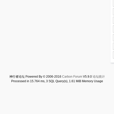
神行者论坛 Powered By © 2006-2016
Carbon Forum
V5.9.0
论坛统计
Processed in 15.764 ms, 3 SQL Query(s), 1.61 MiB Memory Usage