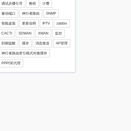
调试步骤引导
教程
计费
被动端口
神行者路由
SNMP
智能桌面
更新说明
IPTV
zabbix
CACTI
SDWAN
XWAN
监控
到期提醒
缓存
消息推送
AP管理
神行者路由牵引模式对接缓存
PPPOE代理