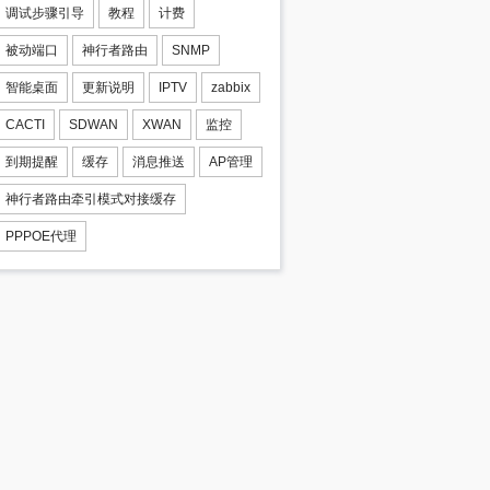
调试步骤引导
教程
计费
被动端口
神行者路由
SNMP
智能桌面
更新说明
IPTV
zabbix
CACTI
SDWAN
XWAN
监控
到期提醒
缓存
消息推送
AP管理
神行者路由牵引模式对接缓存
PPPOE代理