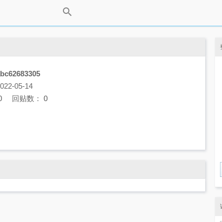
abc62683305
2-05-14
0
回贴数：
0