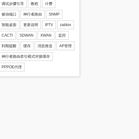
调试步骤引导
教程
计费
被动端口
神行者路由
SNMP
智能桌面
更新说明
IPTV
zabbix
CACTI
SDWAN
XWAN
监控
到期提醒
缓存
消息推送
AP管理
神行者路由牵引模式对接缓存
PPPOE代理