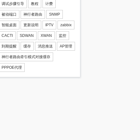
调试步骤引导
教程
计费
被动端口
神行者路由
SNMP
智能桌面
更新说明
IPTV
zabbix
CACTI
SDWAN
XWAN
监控
到期提醒
缓存
消息推送
AP管理
神行者路由牵引模式对接缓存
PPPOE代理