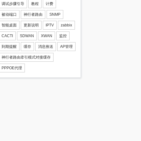
调试步骤引导
教程
计费
被动端口
神行者路由
SNMP
智能桌面
更新说明
IPTV
zabbix
CACTI
SDWAN
XWAN
监控
到期提醒
缓存
消息推送
AP管理
神行者路由牵引模式对接缓存
PPPOE代理