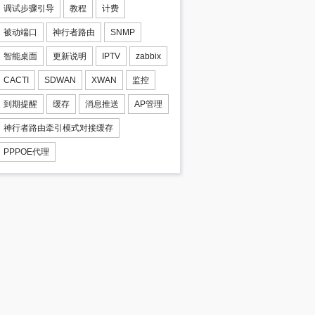
调试步骤引导
教程
计费
被动端口
神行者路由
SNMP
智能桌面
更新说明
IPTV
zabbix
CACTI
SDWAN
XWAN
监控
到期提醒
缓存
消息推送
AP管理
神行者路由牵引模式对接缓存
PPPOE代理